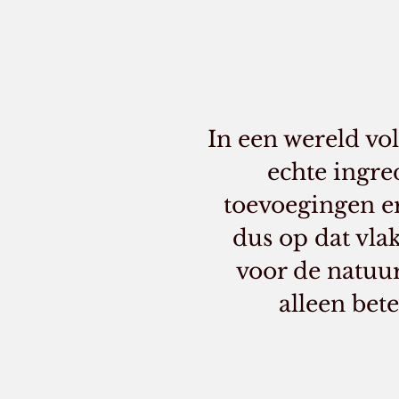
In een wereld vo
echte ingred
toevoegingen er
dus op dat vla
voor de natuur
alleen bet