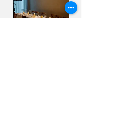
Diner: Wo tot Za: Vanaf 19u / Lunch:
Vr
: Vanaf 12u
Zondagmiddag: elke eerste zondag van
de maand
In Juli en Augustus kan u genieten van
onze a la carte kaart, ook open op
dinsdag
Vredesfeesten: 4-6/9:Supernova:
drank, hapjes, muziek,...